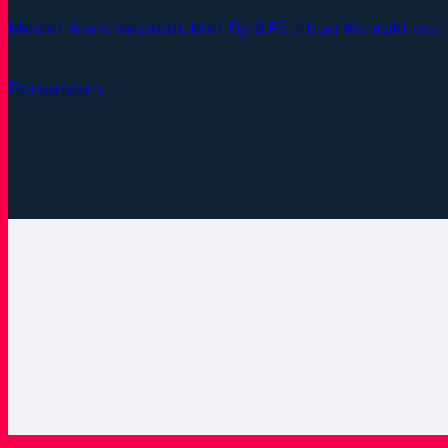
Medier
Annonseprodukter
Byrå
Få tilbud
Kontakt oss
© 2026 VB Media AS
Personvern
© 2026 VB Media AS