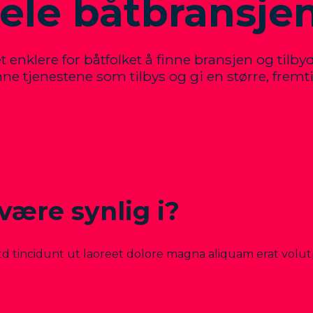
ele båtbransjen
nklere for båtfolket å finne bransjen og tilbyder
inne tjenestene som tilbys og gi en større, frem
 være synlig i?
itd tincidunt ut laoreet dolore magna aliquam erat vol