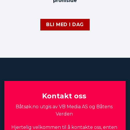
profilside
BLI MED I DAG
Kontakt oss
Båtsøk.no utgis av VB Media AS og Båtens
Verden
Hjertelig velkommen til å kontakte oss, enten