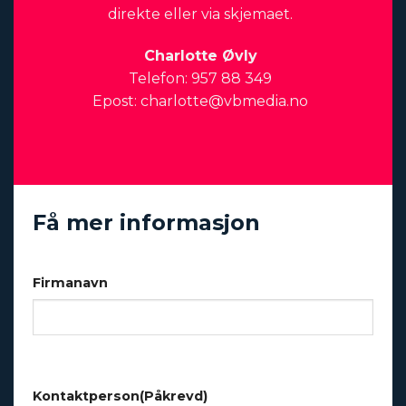
direkte eller via skjemaet.
Charlotte Øvly
Telefon: 957 88 349
Epost:
charlotte@vbmedia.no
Få mer informasjon
Firmanavn
Kontaktperson
(Påkrevd)