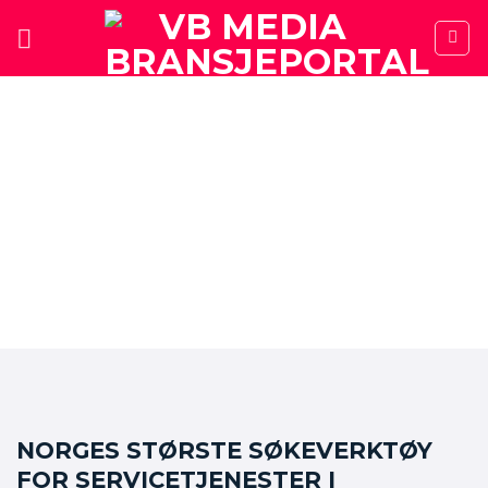
Skip
to
content
SØK
BÅTVERKSTED
NORGES STØRSTE SØKEVERKTØY
FOR SERVICETJENESTER I