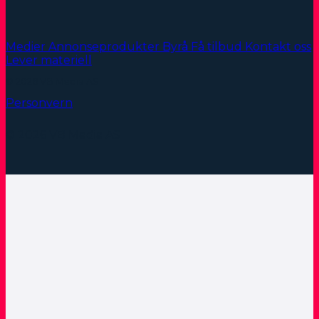
Medier
Annonseprodukter
Byrå
Få tilbud
Kontakt oss
Lever materiell
© 2026 VB Media AS
Personvern
© 2026 VB Media AS