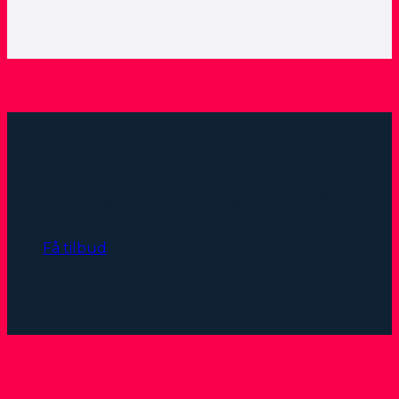
Vite mer?
Vi kommer gjerne med forslag, et pakketilbud og
forteller deg mer!
Få tilbud