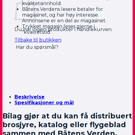
kvalitetsinnhold.
Båtens Verdens lesere betaler for
magasinet, og har høy interesse.
Annonsene er en del av magasinet.
Trykket magasin leses gjerne i
Du har ingen produkter i handlekurven.
"kvalitetstid".
Tilbake til butikken
Har du spørsmål?
Beskrivelse
Spesifikasjoner og mål
Bilag gjør at du kan få distribuert
brosjyre, katalog eller flygeblad
sammen med Båtens Verden,