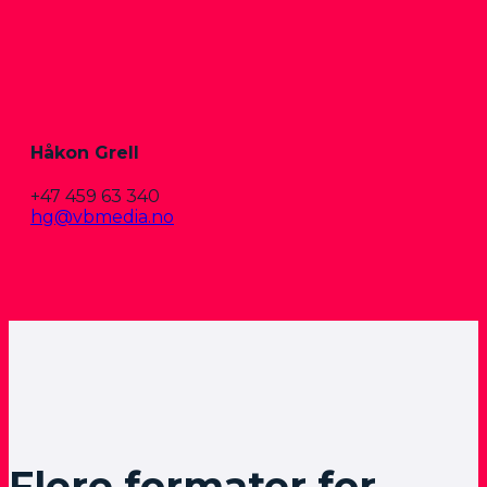
Håkon Grell
+47 459 63 340
hg@vbmedia.no
Flere formater for