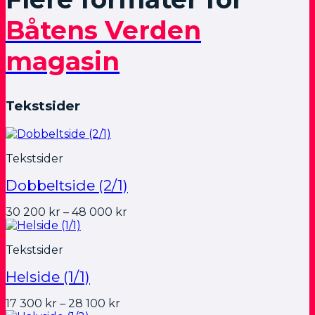
Båtens Verden
magasin
Tekstsider
Tekstsider
Dobbeltside (2/1)
Prisområde:
30 200
kr
–
48 000
kr
30
200 kr
Tekstsider
til
48
Helside (1/1)
000 kr
Prisområde:
17 300
kr
–
28 100
kr