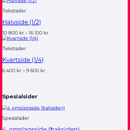
17
300 kr
Tekstsider
til
28
Halvside (1/2)
100 kr
Prisområde:
10 800
kr
–
16 100
kr
10
800 kr
Tekstsider
til
16
Kvartside (1/4)
100 kr
Prisområde:
6 400
kr
–
9 600
kr
6
400 kr
til
9
Spesialsider
600 kr
Spesialsider
4. omslagsside (baksiden)