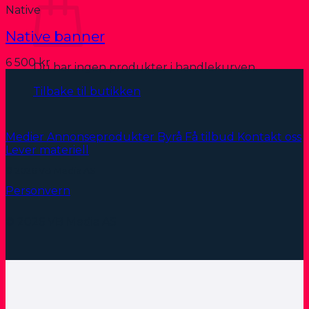
Native
Native banner
6 500
kr
Du har ingen produkter i handlekurven.
Tilbake til butikken
Medier
Annonseprodukter
Byrå
Få tilbud
Kontakt oss
Lever materiell
© 2026 VB Media AS
Personvern
© 2026 VB Media AS