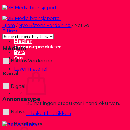
Skip
to
content
Hjem
/
Nye Båtens Verden.no
/
Native
Filtrer
Medier
Annonseprodukter
Medium
Byrå
Om
Båtens Verden.no
Lever materiell
Kanal
Digital
Annonsetype
Du har ingen produkter i handlekurven.
Native
Tilbake til butikken
Handlekurv