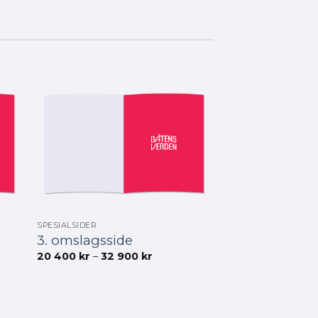
600 kr
SPESIALSIDER
3. omslagsside
åde:
Prisområde:
20 400
kr
–
32 900
kr
20
400 kr
til
32
900 kr