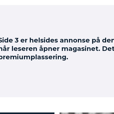
Side 3 er helsides annonse på de
når leseren åpner magasinet. De
premiumplassering.