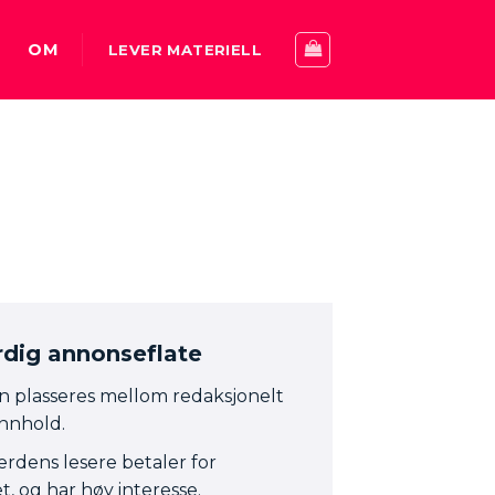
OM
LEVER MATERIELL
rdig annonseflate
 plasseres mellom redaksjonelt
innhold.
erdens lesere betaler for
, og har høy interesse.