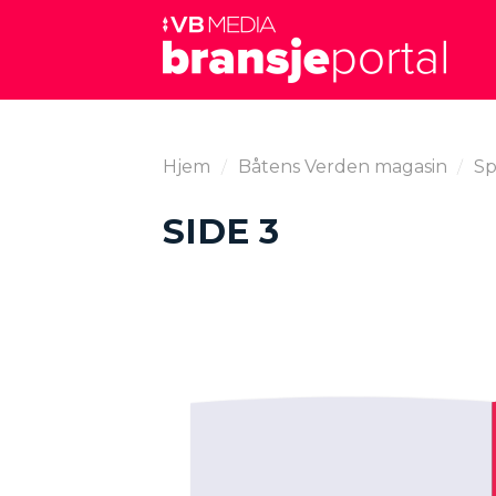
Skip
to
content
Hjem
/
Båtens Verden magasin
/
Sp
SIDE 3