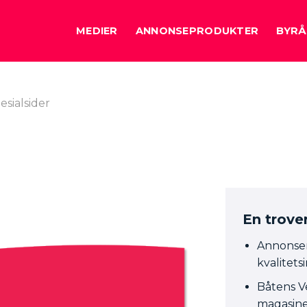
MEDIER
ANNONSEPRODUKTER
BYRÅ
esialsider
En trove
Annonsen
kvalitets
Båtens V
magasinet