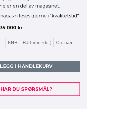
e er en del av magasinet.
agasin leses gjerne i "kvalitetstid".
Prisområde:
35 000
kr
21
600 kr
til
KNBF (Båtforbundet)
Ordinær
35
000 kr
LEGG I HANDLEKURV
HAR DU SPØRSMÅL?