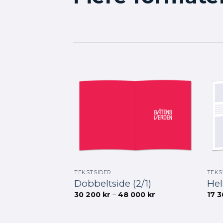
TEKSTSIDER
TEKS
Dobbeltside (2/1)
Hel
Prisområde:
30 200
kr
–
48 000
kr
17 
30
200 kr
til
48