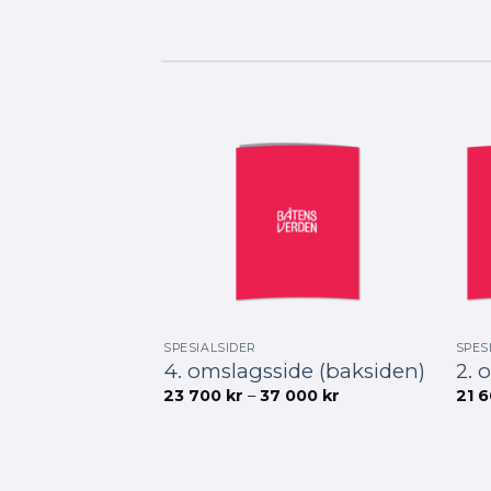
000 kr
SPESIALSIDER
SPES
4. omslagsside (baksiden)
2. 
Prisområde:
23 700
kr
–
37 000
kr
21 
23
700 kr
til
37
000 kr