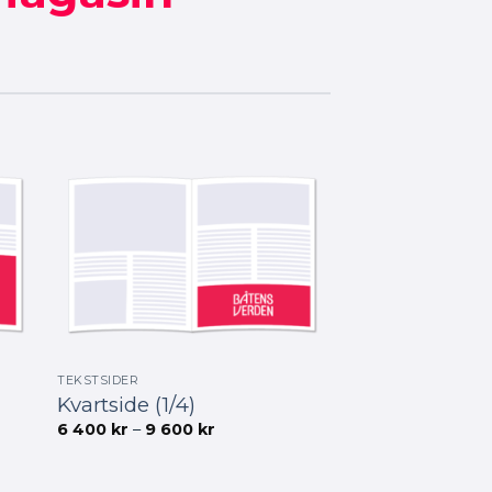
TEKSTSIDER
Kvartside (1/4)
de:
Prisområde:
6 400
kr
–
9 600
kr
6
400 kr
til
9