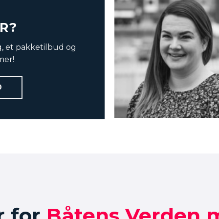
ER?
, et pakketilbud og
mer!
Charlotte Øvly
D
charlotte@vbmedia.no
r for
Båtens Verden 