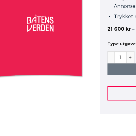
Annonsen
Trykket m
21 600
kr
–
Type utgave
Side 3 antall