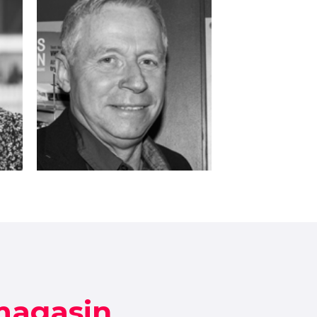
Håkon Grell
hg@vbmedia.no
magasin