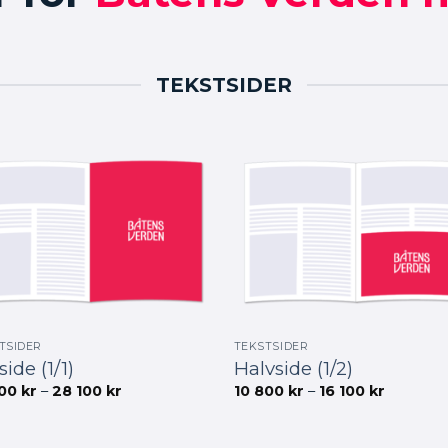
TEKSTSIDER
TSIDER
TEKSTSIDER
side (1/1)
Halvside (1/2)
Prisområde:
Prisområ
300
kr
–
28 100
kr
10 800
kr
–
16 100
kr
17
10
300 kr
800 kr
til
til
28
16