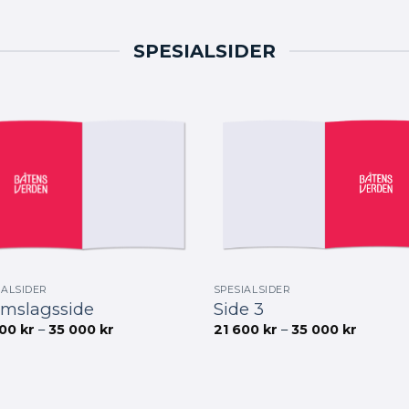
100 kr
100 kr
SPESIALSIDER
SPESIALSIDER
IALSIDER
Side 3
omslagsside
Prisomr
Prisområde:
21 600
kr
–
35 000
kr
600
kr
–
35 000
kr
21
21
600 kr
600 kr
til
til
35
35
000 kr
000 kr